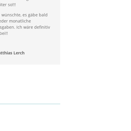
ter so!!!
h wünschte, es gäbe bald
eder monatliche
sgaben. Ich wäre definitiv
bei!!
tthias Lerch