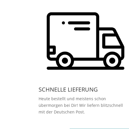
SCHNELLE LIEFERUNG
Heute bestellt und meistens schon
übermorgen bei Dir! Wir liefern blitzschnell
mit der Deutschen Post.