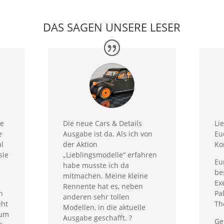
DAS SAGEN UNSERE LESER
ze
Die neue Cars & Details
Li
e
Ausgabe ist da. Als ich von
Eu
al
der Aktion
Ko
sie
„Lieblingsmodelle“ erfahren
Eu
habe musste ich da
be
mitmachen. Meine kleine
Ex
Rennente hat es, neben
n
Pa
anderen sehr tollen
eht
Th
Modellen, in die aktuelle
zum
Ausgabe geschafft. ?
Ge