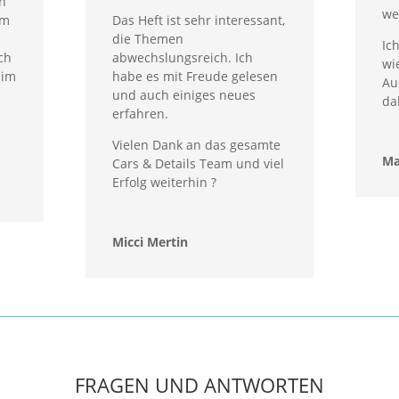
ch
wei
im
Das Heft ist sehr interessant,
die Themen
Ic
ch
abwechslungsreich. Ich
wi
 im
habe es mit Freude gelesen
Au
und auch einiges neues
da
erfahren.
Vielen Dank an das gesamte
Ma
Cars & Details Team und viel
Erfolg weiterhin ?
Micci Mertin‎
FRAGEN UND ANTWORTEN