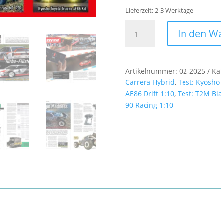
Lieferzeit:
2-3 Werktage
CAR
In den W
&
Details
Einzelheft
02/2025
Artikelnummer:
02-2025
Ka
Menge
Carrera Hybrid
,
Test: Kyosho
AE86 Drift 1:10
,
Test: T2M Bla
90 Racing 1:10