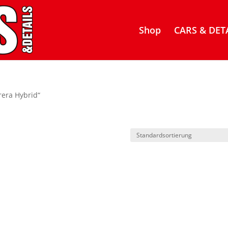
Shop
CARS & DETA
rera Hybrid“