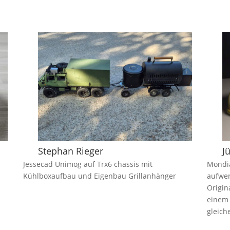
Stephan Rieger
J
Jessecad Unimog auf Trx6 chassis mit
Mondia
Kühlboxaufbau und Eigenbau Grillanhänger
aufwen
Origin
einem 
gleich