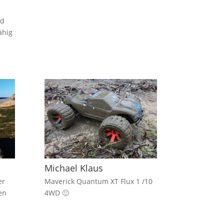
nd
ähig
Michael Klaus
er
Maverick Quantum XT Flux 1 /10
en
4WD 🙂