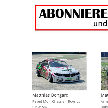
Matthias Bongard
Mat
Reved Mc-1 Chassis – RcArlos
Arrm
BMW M4
unbr