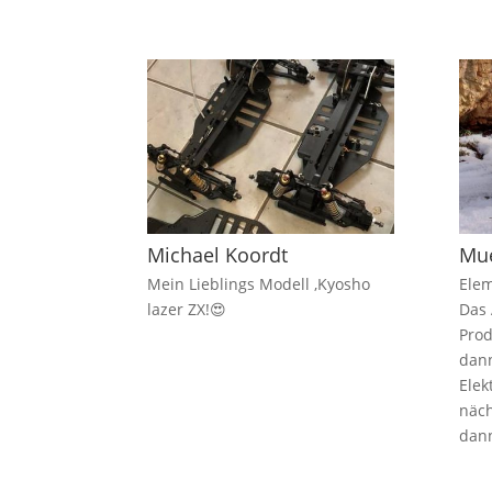
Michael Koordt
Mue
Mein Lieblings Modell ,Kyosho
Elem
lazer ZX!😍
Das
Prod
dann
Elek
näch
dann