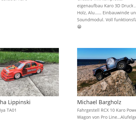
eigenaufbau Karo 3D Druck ,
Holz, Alu…… Einbauwinde u
Soundmodul. Voll funktionsf
😁
ha Lippinski
Michael Bargholz
iya TA01
Fahrgestell RCX 10 Karo Pow
Wagon von Pro Line…Alufelg