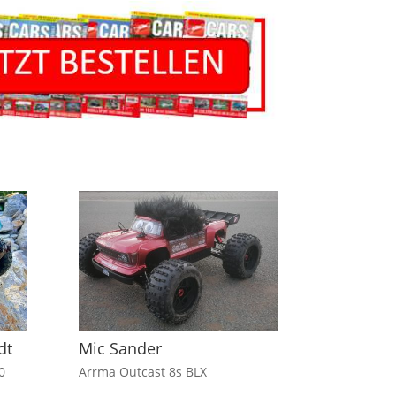
dt
Mic Sander
0
Arrma Outcast 8s BLX