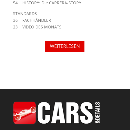
54 | HISTORY: Die CARRERA-STORY
STANDARDS
36 | FACHHÄNDLER
23 | VIDEO DES MONATS
WEITERLESEN