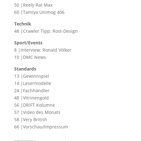
50 |Reely Rat Max
60 |Tamiya Unimog 406
Technik
48 |Crawler Tipp: Rost-Design
Sport/Events
8 |Interview: Ronald Völker
10 |DMC News
Standards
13 |Gewinnspiel
14 |Lesermodelle
24 |Fachhändler
48 |Vitrinengold
56 |DR!FT Kolumne
57 |Video des Monats
58 |Very British
66 |Vorschau/Impressum